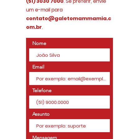
(51) 3030 7000
. Se preferir, envie
um e-mail para
contato@galetomammamia.c
om.br
.
Nome
Email
Telefone
Assunto
Mensagem